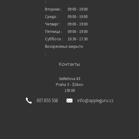
:
Вторник :
09:00 - 19:00
Среда :
09:00 - 19:00
Четверг :
09:00 - 19:00
Пятница :
09:00 - 19:00
Суббота :
10:30 - 17:30
Воскресенье
закрыто
:
Контакты:
Seifertova 83
Praha 3 - Žižkov
130 00
607 855 558
info@appleguru.cz