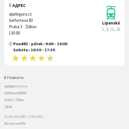
АДРЕС
appleguru.cz
Seifertova 83
Lipanská
Praha 3 - Žižkov
5, 9, 15, 26
130 00
Pondělí - pátek : 9:00 - 19:00
Sobota : 10:30 - 17:30
Реквизиты
appleguru.cz s.r.o.
Seifertova 683/83
Praha 3 - Žižkov
130 00
IČ::
06124101
, DIČ: :
CZ06124101
Мы платим DPH