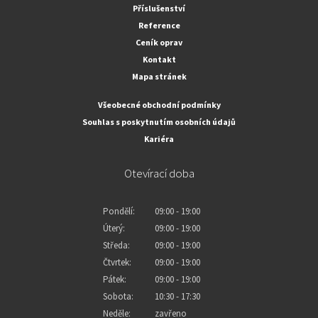
Příslušenství
Reference
Ceník oprav
Kontakt
Mapa stránek
Všeobecné obchodní podmínky
Souhlas s poskytnutím osobních údajů
Kariéra
Otevírací doba
Pondělí:
09:00 - 19:00
Úterý:
09:00 - 19:00
Středa:
09:00 - 19:00
Čtvrtek:
09:00 - 19:00
Pátek:
09:00 - 19:00
Sobota:
10:30 - 17:30
Neděle:
zavřeno