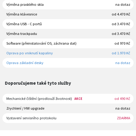
Výměna prasklého skla
na dotaz
Výměna klávesnice
od 4.470 Kč
Výměna USB - C portů
od 3.470 Kč
Výměna trackpadu
od 3.470 Kč
Software (přeinstalování OS, záchrana dat)
od 970 Kč
Oprava po vniknutí kapaliny
od 1.970 Kč
Oprava základní desky
na dotaz
Doporučujeme také tyto služby
Mechanické čištění (prodlouží životnost)
od 490 Kč
AKCE
Zrychlení / HW upgrade
na dotaz
Vystavení servisního protokolu
ZDARMA