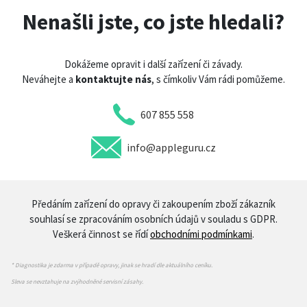
Nenašli jste, co jste hledali?
Dokážeme opravit i další zařízení či závady.
Neváhejte a
kontaktujte nás
, s čímkoliv Vám rádi pomůžeme.
607 855 558
info@appleguru.cz
Předáním zařízení do opravy či zakoupením zboží zákazník
souhlasí se zpracováním osobních údajů v souladu s GDPR.
Veškerá činnost se řídí
obchodními podmínkami
.
* Diagnostika je zdarma v případě opravy, jinak se hradí dle aktuálního ceníku.
Sleva se nevztahuje na zvýhodněné servisní zásahy.