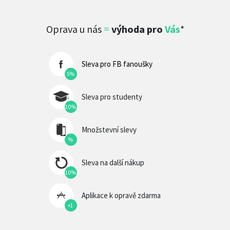
Oprava u nás
=
výhoda pro
Vás
*
Sleva pro FB fanoušky
5%
Sleva pro studenty
10%
Množstevní slevy
%
Sleva na další nákup
10%
Aplikace k opravě zdarma
+1