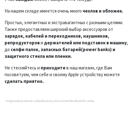
На нашем складе имеется очень много
чехлов и обложек.
Простых, элегантных и экстравагантных с разными целями.
Также предоставляем широкий выбор аксессуаров от
зарядок, кабелей и переходников, наушников,
репродукторов
и
держателей или подставок в машину
,
до
селфи палок, запасных батарей(power banks) и
защитного стекла или пленки.
Не стесняйтесь и
приходите
в наш магазин, где Вам
посоветуем, чем себе и своему Apple устройству можете
сделать приятно.
* Diagnostika je zdarma v případě opravy, jinak se hradí dle aktuálního ceníku.