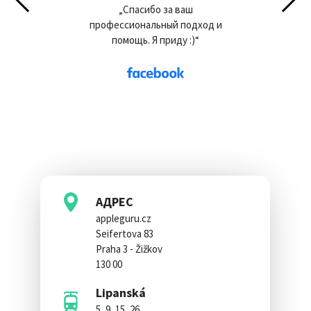
„Спасибо за ваш
профессиональный подход и
помощь. Я приду :)“
АДРЕС
appleguru.cz
Seifertova 83
Praha 3 - Žižkov
130 00
Lipanská
5, 9, 15, 26