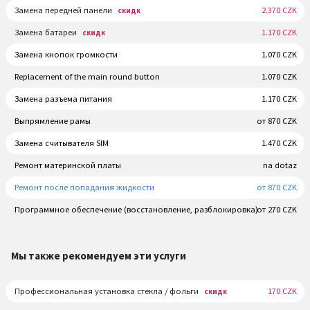
Замена передней панели
2.370 CZK
скидк
Замена батареи
1.170 CZK
скидк
Замена кнопок громкости
1.070 CZK
Replacement of the main round button
1.070 CZK
Замена разъема питания
1.170 CZK
Выпрямление рамы
от 870 CZK
Замена считывателя SIM
1.470 CZK
Ремонт материнской платы
na dotaz
Ремонт после попадания жидкости
от 870 CZK
Программное обеспечение (восстановление, разблокировка)
от 270 CZK
Мы также рекомендуем эти услуги
Профессиональная установка стекла / фольги
170 CZK
скидк