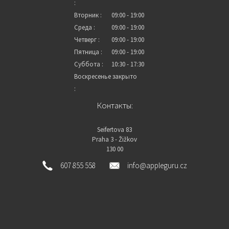
:
Вторник :
09:00 - 19:00
Среда :
09:00 - 19:00
Четверг :
09:00 - 19:00
Пятница :
09:00 - 19:00
Суббота :
10:30 - 17:30
Воскресенье
закрыто
:
Контакты:
Seifertova 83
Praha 3 - Žižkov
130 00
607 855 558
info@appleguru.cz