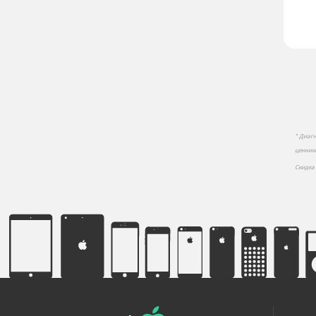
* Диаг
ценник
Скидка