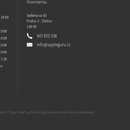
Контакты:
Seifertova 83
 19:00
Praha 3 - Žižkov
130 00
19:00
607 855 558
19:00
info@appleguru.cz
19:00
19:00
17:30
то
Apple TV®, App Store® a příslušná loga jsou ochranné známky společnosti