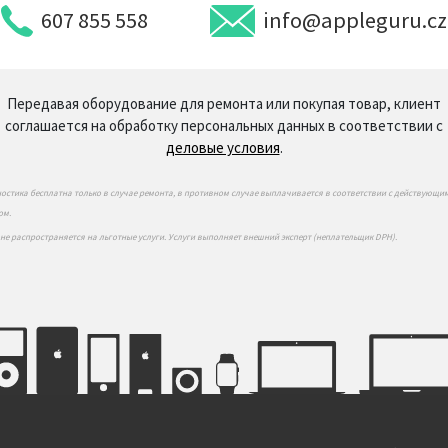
607 855 558
info@appleguru.cz
Передавая оборудование для ремонта или покупая товар, клиент
соглашается на обработку персональных данных в соответствии с
деловые условия
.
ностика бесплатна только в случае ремонта, в противном случае выплачивается в соответствии с действующи
ом.
 не распространяется на льготные услуги. Услуги выполняет внешний эксперт (неплательщик DPH).