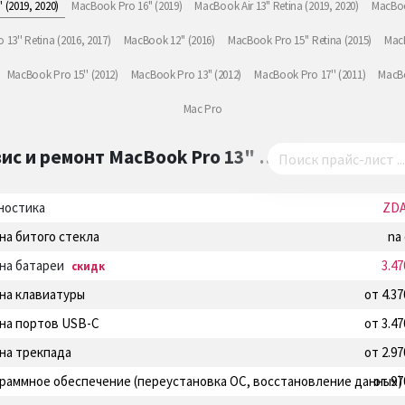
(2019, 2020)
MacBook Pro 16" (2019)
MacBook Air 13" Retina (2019, 2020)
MacBoo
13'' Retina (2016, 2017)
MacBook 12'' (2016)
MacBook Pro 15'' Retina (2015)
MacB
MacBook Pro 15'' (2012)
MacBook Pro 13" (2012)
MacBook Pro 17'' (2011)
MacBo
Mac Pro
ис и ремонт
MacBook Pro 13" …
ностика
ZD
на битого стекла
na
на батареи
3.4
скидк
на клавиатуры
от 4.3
на портов USB-C
от 3.4
на трекпада
от 2.9
раммное обеспечение (переустановка ОС, восстановление данных)
от 97