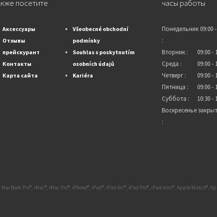
акже посетите
часы работы
Понедельник
09:00 -
Аксессуары
Všeobecné obchodní
:
Отзывы
podmínky
Вторник :
09:00 - 
прейскурант
Souhlas s poskytnutím
Среда :
09:00 - 
Контакты
osobních údajů
Четверг :
09:00 - 
Карта сайта
Kariéra
Пятница :
09:00 - 
Суббота :
10:30 - 
Воскресенье
закры
:
 MacBook Pro®, iMac®, iMac Pro®, iPhone®, iPad®, iPad Air®, iPad Pro®, iPad mini®, Apple Watch®, 