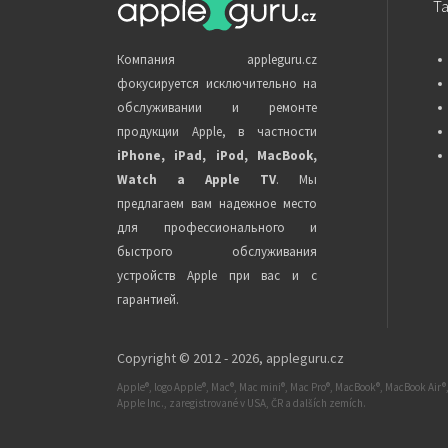
Т
Компания appleguru.cz
фокусируется исключительно на
обслуживании и ремонте
продукции Apple, в частности
iPhone, iPad, iPod, MacBook,
Watch a Apple TV
. Мы
предлагаем вам надежное место
для профессионального и
быстрого обслуживания
устройств Apple при вас и с
гарантией.
Copyright © 2012 - 2026,
appleguru.cz
Apple®, logo Apple®, Mac®, Mac mini®, Mac Pro®, MacBook®, MacBook Air®,
Apple Inc., zaregistrované v USA, ČR a dalších zemích.