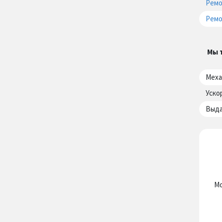
Ремо
Ремо
Мы 
Меха
Уско
Выда
Мо