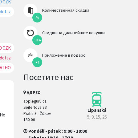
70 CZK
Резерв
Количественная скидка
 dotaz
Резерв
%
Скидки на дальнейшие покупки
10%
0 CZK
Резерв
Приложение в подаро
 dotaz
Резерв
+1
АТНО
Резерв
Посетите нас
АДРЕС
appleguru.cz
Seifertova 83
Lipanská
Praha 3 - Žižkov
 Не
5, 9, 15, 26
130 00
Pondělí - pátek : 9:00 - 19:00
Sobota : 10:30 - 17:30