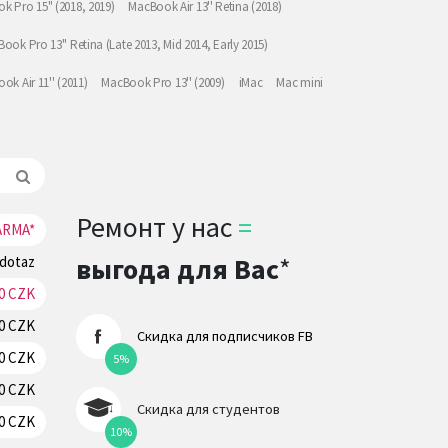
k Pro 15" (2018, 2019)
MacBook Air 13'' Retina (2018)
ook Pro 13'' Retina (Late 2013, Mid 2014, Early 2015)
ok Air 11'' (2011)
MacBook Pro 13'' (2009)
iMac
Mac mini
Ремонт у нас
=
ARMA*
Резерв
выгода для Вас
*
 dotaz
Резерв
70 CZK
Резерв
70 CZK
Резерв
Скидка для подписчиков FB
70 CZK
Резерв
5%
70 CZK
Резерв
Скидка для студентов
0 CZK
Резерв
10%