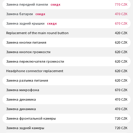
Замена передней панели
770 CZK
скидк
Замена батареи
470 CZK
скидк
Замена задней крышки
670 CZK
скидк
Replacement of the main round button
420 CZK
Замена кнопки питания
620 CZK
Замена кнопок громкости
620 CZK
Замена переключателя громкости
620 CZK
Headphone connector replacement
620 CZK
Замена разъема питания
620 CZK
Замена микрофона
670 CZK
Замена динамика
470 CZK
Замена динамика
470 CZK
Замена фронтальной камеры
720 CZK
Замена задней камеры
720 CZK