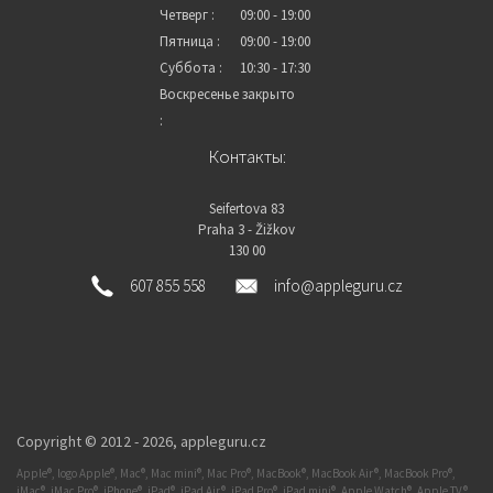
Четверг :
09:00 - 19:00
Пятница :
09:00 - 19:00
Суббота :
10:30 - 17:30
Воскресенье
закрыто
:
Контакты:
Seifertova 83
Praha 3 - Žižkov
130 00
607 855 558
info@appleguru.cz
Copyright © 2012 - 2026,
appleguru.cz
Apple®, logo Apple®, Mac®, Mac mini®, Mac Pro®, MacBook®, MacBook Air®, MacBook Pro®,
iMac®, iMac Pro®, iPhone®, iPad®, iPad Air®, iPad Pro®, iPad mini®, Apple Watch®, Apple TV®,