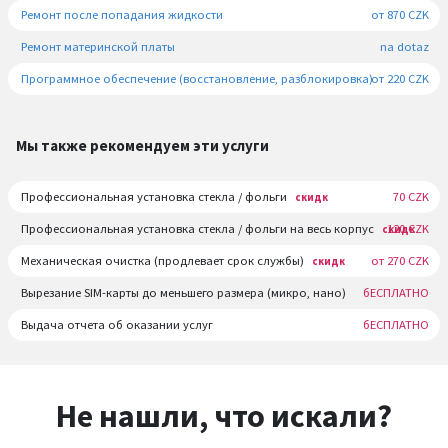
Ремонт после попадания жидкости
от 870 CZK
Ремонт материнской платы
na dotaz
Программное обеспечение (восстановление, разблокировка)
от 220 CZK
Мы также рекомендуем эти услуги
Профессиональная установка стекла / фольги
70 CZK
скидк
Профессиональная установка стекла / фольги на весь корпус
120 CZK
скидк
Механическая очистка (продлевает срок службы)
от 270 CZK
скидк
Вырезание SIM-карты до меньшего размера (микро, нано)
бЕСПЛАТНО
Выдача отчета об оказании услуг
бЕСПЛАТНО
Не нашли, что искали?