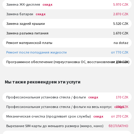
Замена ЖК-дисплея
5.970 CZK
скидк
Замена батареи
2.870 CZK
скидк
Замена задней крышки
5.520 CZK
Замена разъема питания
1.670 CZK
Ремонт материнской платы
na dotaz
Ремонт после попадания жидкости
от 770 CZK
Программное обеспечение (переустановка ОС, восстановление данных)
от 270 CZK
Мы также рекомендуем эти услуги
Профессиональная установка стекла / фольги
170 CZK
скидк
Профессиональная установка стекла / фольги на весь корпус
270 CZK
скидк
Механическая очистка (продлевает срок службы)
от 270 CZK
скидк
Вырезание SIM-карты до меньшего размера (микро, нано)
бЕСПЛАТНО