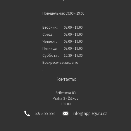
Понедельник
09:00 - 19:00
:
Вторник :
09:00 - 19:00
Среда :
09:00 - 19:00
Четверг :
09:00 - 19:00
Пятница :
09:00 - 19:00
Суббота :
10:30 - 17:30
Воскресенье
закрыто
:
Контакты:
Seifertova 83
Praha 3 - Žižkov
130 00
607 855 558
info@appleguru.cz