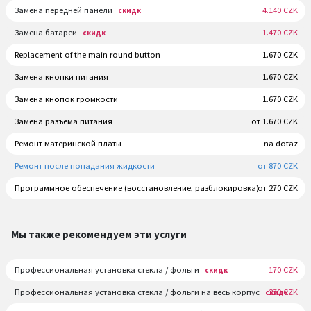
Замена передней панели
4.140 CZK
скидк
Замена батареи
1.470 CZK
скидк
Replacement of the main round button
1.670 CZK
Замена кнопки питания
1.670 CZK
Замена кнопок громкости
1.670 CZK
Замена разъема питания
от 1.670 CZK
Ремонт материнской платы
na dotaz
Ремонт после попадания жидкости
от 870 CZK
Программное обеспечение (восстановление, разблокировка)
от 270 CZK
Мы также рекомендуем эти услуги
Профессиональная установка стекла / фольги
170 CZK
скидк
Профессиональная установка стекла / фольги на весь корпус
270 CZK
скидк