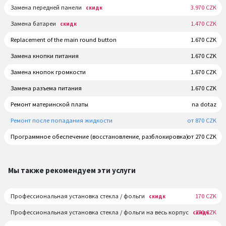
Замена передней панели
3.970 CZK
скидк
Замена батареи
1.470 CZK
скидк
Replacement of the main round button
1.670 CZK
Замена кнопки питания
1.670 CZK
Замена кнопок громкости
1.670 CZK
Замена разъема питания
1.670 CZK
Ремонт материнской платы
na dotaz
Ремонт после попадания жидкости
от 870 CZK
Программное обеспечение (восстановление, разблокировка)
от 270 CZK
Мы также рекомендуем эти услуги
Профессиональная установка стекла / фольги
170 CZK
скидк
Профессиональная установка стекла / фольги на весь корпус
270 CZK
скидк