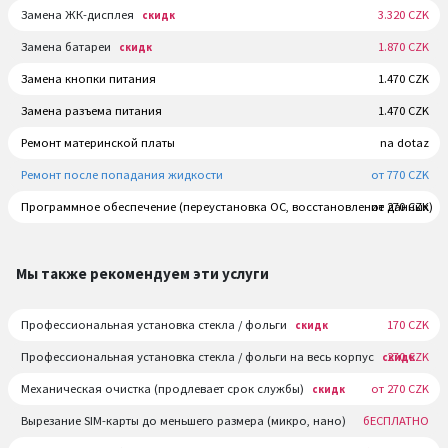
Замена ЖК-дисплея
3.320 CZK
скидк
Замена батареи
1.870 CZK
скидк
Замена кнопки питания
1.470 CZK
Замена разъема питания
1.470 CZK
Ремонт материнской платы
na dotaz
Ремонт после попадания жидкости
от 770 CZK
Программное обеспечение (переустановка ОС, восстановление данных)
от 270 CZK
Мы также рекомендуем эти услуги
Профессиональная установка стекла / фольги
170 CZK
скидк
Профессиональная установка стекла / фольги на весь корпус
270 CZK
скидк
Механическая очистка (продлевает срок службы)
от 270 CZK
скидк
Вырезание SIM-карты до меньшего размера (микро, нано)
бЕСПЛАТНО