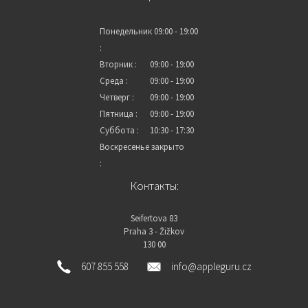
Понедельник
09:00 - 19:00
:
Вторник :
09:00 - 19:00
Среда :
09:00 - 19:00
Четверг :
09:00 - 19:00
Пятница :
09:00 - 19:00
Суббота :
10:30 - 17:30
Воскресенье
закрыто
:
Контакты:
Seifertova 83
Praha 3 - Žižkov
130 00
607 855 558
info@appleguru.cz