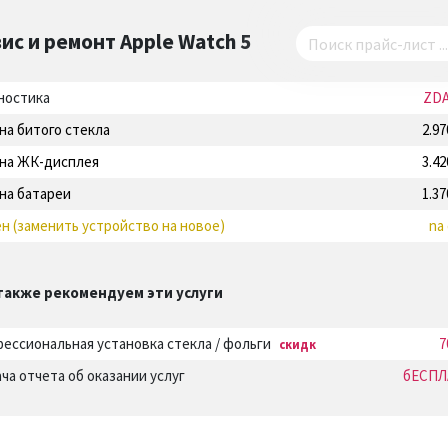
ис и ремонт
Apple Watch 5
ностика
ZD
на битого стекла
2.9
на ЖК-дисплея
3.4
на батареи
1.3
н (заменить устройство на новое)
na
также рекомендуем эти услуги
ессиональная установка стекла / фольги
7
скидк
ча отчета об оказании услуг
бЕСПЛ