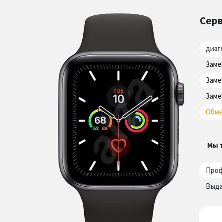
Серв
диаг
Заме
Заме
Заме
Обме
Мы 
Проф
Выда