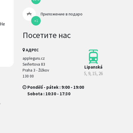
Приложение в подаро
+1
 Не
Посетите нас
АДРЕС
appleguru.cz
Seifertova 83
Lipanská
Praha 3 - Žižkov
5, 9, 15, 26
130 00
Pondělí - pátek : 9:00 - 19:00
Sobota : 10:30 - 17:30
м