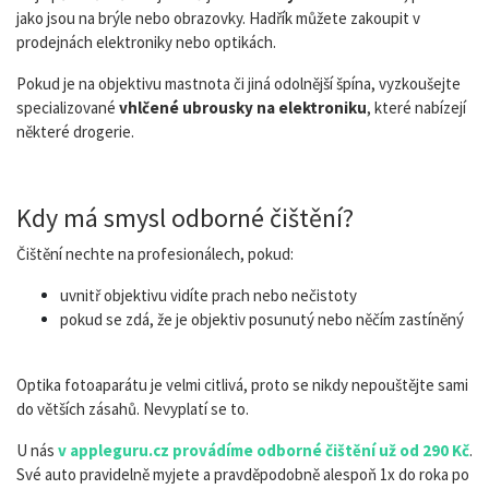
jako jsou na brýle nebo obrazovky. Hadřík můžete zakoupit v
prodejnách elektroniky nebo optikách.
Pokud je na objektivu mastnota či jiná odolnější špína, vyzkoušejte
specializované
vhlčené ubrousky na elektroniku
, které nabízejí
některé drogerie.
Kdy má smysl odborné čištění?
Čištění nechte na profesionálech, pokud:
uvnitř objektivu vidíte prach nebo nečistoty
pokud se zdá, že je objektiv posunutý nebo něčím zastíněný
Optika fotoaparátu je velmi citlivá, proto se nikdy nepouštějte sami
do větších zásahů. Nevyplatí se to.
U nás
v appleguru.cz provádíme odborné čištění už od 290 Kč
.
Své auto pravidelně myjete a pravděpodobně alespoň 1x do roka po