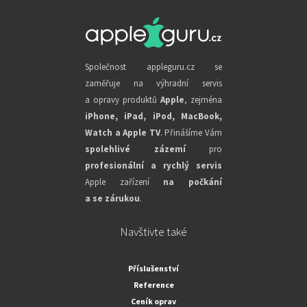
Společnost appleguru.cz se
zaměřuje na výhradní servis
a opravy produktů
Apple
, zejména
iPhone, iPad, iPod, MacBook,
Watch a Apple TV
. Přinášíme Vám
spolehlivé zázemí
pro
profesionální a rychlý servis
Apple zařízení
na počkání
a se zárukou
.
Navštivte také
Příslušenství
Reference
Ceník oprav