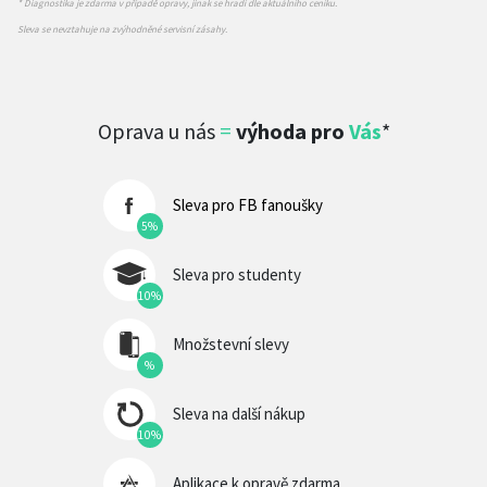
* Diagnostika je zdarma v případě opravy, jinak se hradí dle aktuálního ceníku.
Sleva se nevztahuje na zvýhodněné servisní zásahy.
Oprava u nás
=
výhoda pro
Vás
*
Sleva pro FB fanoušky
5%
Sleva pro studenty
10%
Množstevní slevy
%
Sleva na další nákup
10%
Aplikace k opravě zdarma