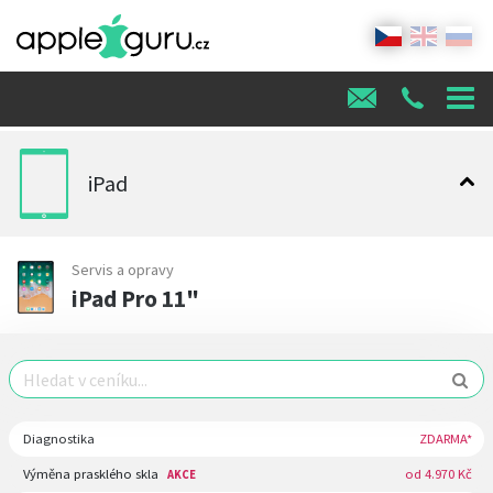
iPad
Servis a opravy
iPad Pro 11"
Diagnostika
ZDARMA*
Výměna prasklého skla
od 4.970 Kč
AKCE