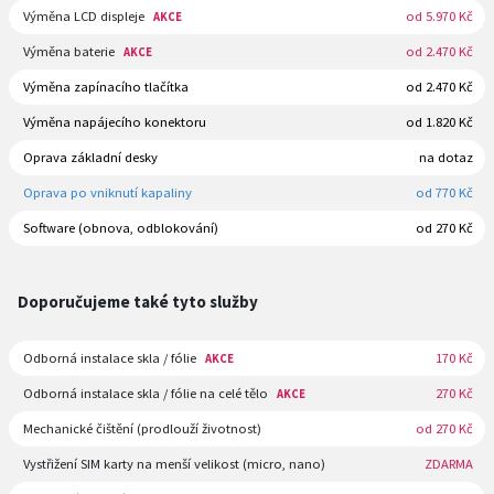
Výměna LCD displeje
od 5.970 Kč
AKCE
Výměna baterie
od 2.470 Kč
AKCE
Výměna zapínacího tlačítka
od 2.470 Kč
Výměna napájecího konektoru
od 1.820 Kč
Oprava základní desky
na dotaz
Oprava po vniknutí kapaliny
od 770 Kč
Software (obnova, odblokování)
od 270 Kč
Doporučujeme také tyto služby
Odborná instalace skla / fólie
170 Kč
AKCE
Odborná instalace skla / fólie na celé tělo
270 Kč
AKCE
Mechanické čištění (prodlouží životnost)
od 270 Kč
Vystřižení SIM karty na menší velikost (micro, nano)
ZDARMA