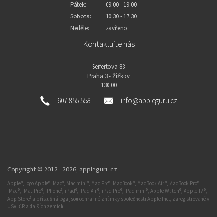
Pátek:
09:00 - 19:00
Sobota:
10:30 - 17:30
Neděle:
zavřeno
Kontaktujte nás
Seifertova 83
Praha 3 - Žižkov
130 00
607 855 558
info@appleguru.cz
Copyright © 2012 - 2026,
appleguru.cz
Apple®, logo Apple®, Mac®, Mac mini®, Mac Pro®, MacBook®, MacBook Air®, MacBook Pro®,
iMac®, iMac Pro®, iPhone®, iPad®, iPad Air®, iPad Pro®, iPad mini®, Apple Watch®, Apple TV®,
App Store® a příslušná loga jsou ochranné známky společnosti Apple Inc., zaregistrované v
USA, ČR a dalších zemích.