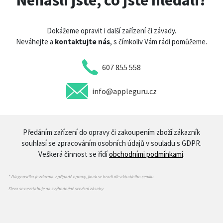
Nenašli jste, co jste hledali?
Dokážeme opravit i další zařízení či závady.
Neváhejte a
kontaktujte nás
, s čímkoliv Vám rádi pomůžeme.
607 855 558
info@appleguru.cz
Předáním zařízení do opravy či zakoupením zboží zákazník
souhlasí se zpracováním osobních údajů v souladu s GDPR.
Veškerá činnost se řídí
obchodními podmínkami
.
* Diagnostika je zdarma v případě opravy, jinak se hradí dle aktuálního ceníku.
Sleva se nevztahuje na zvýhodněné servisní zásahy.