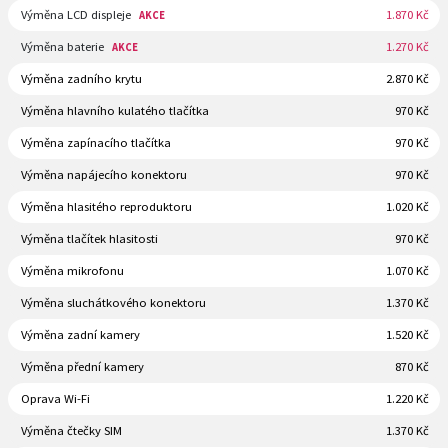
Výměna LCD displeje
1.870 Kč
AKCE
Výměna baterie
1.270 Kč
AKCE
Výměna zadního krytu
2.870 Kč
Výměna hlavního kulatého tlačítka
970 Kč
Výměna zapínacího tlačítka
970 Kč
Výměna napájecího konektoru
970 Kč
Výměna hlasitého reproduktoru
1.020 Kč
Výměna tlačítek hlasitosti
970 Kč
Výměna mikrofonu
1.070 Kč
Výměna sluchátkového konektoru
1.370 Kč
Výměna zadní kamery
1.520 Kč
Výměna přední kamery
870 Kč
Oprava Wi-Fi
1.220 Kč
Výměna čtečky SIM
1.370 Kč