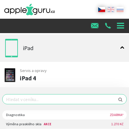
iPad
Servis a opravy
iPad 4
Diagnostika
ZDARMA*
Výměna prasklého skla
1.270 Kč
AKCE