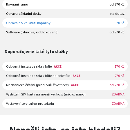
Rovnání rámu
od 870 Kč
Oprava základní desky
na dotaz
Oprava po vniknutí kapaliny
970 Kč
Software (obnova, odblokování)
od 270 Kč
Doporučujeme také tyto služby
Odborná instalace skla / fólie
170 Kč
AKCE
Odborná instalace skla / fólie na celé tělo
270 Kč
AKCE
Mechanické čištění (prodlouží životnost)
od 270 Kč
AKCE
Vystřižení SIM karty na menší velikost (micro, nano)
ZDARMA
Vystavení servisního protokolu
ZDARMA