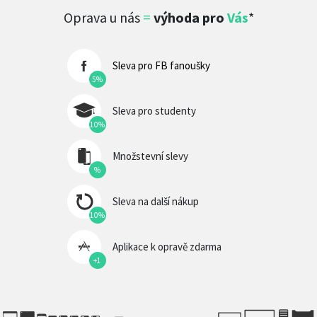
Oprava u nás
=
výhoda pro
Vás
*
Sleva pro FB fanoušky
5%
Sleva pro studenty
10%
Množstevní slevy
%
Sleva na další nákup
10%
Aplikace k opravě zdarma
+1