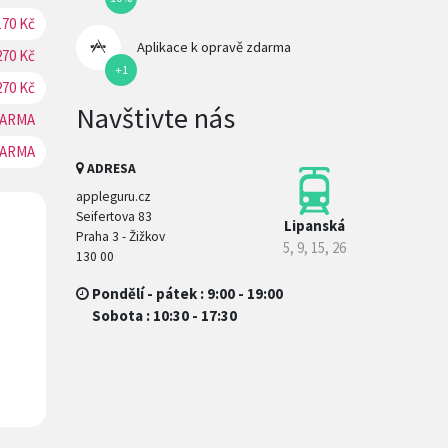
170 Kč
REZERVOVAT
Aplikace k opravě zdarma
270 Kč
REZERVOVAT
+1
270 Kč
REZERVOVAT
Navštivte nás
ARMA
REZERVOVAT
ARMA
REZERVOVAT
ADRESA
appleguru.cz
Seifertova 83
Lipanská
Praha 3 - Žižkov
5, 9, 15, 26
130 00
Pondělí - pátek : 9:00 - 19:00
Sobota : 10:30 - 17:30