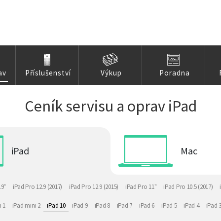
av
Příslušenství
Výkup
Poradna
Ceník servisu a oprav iPad
iPad
Mac
.9"
iPad Pro 12.9 (2017)
iPad Pro 12.9 (2015)
iPad Pro 11"
iPad Pro 10.5 (2017)
i 1
iPad mini 2
iPad 10
iPad 9
iPad 8
iPad 7
iPad 6
iPad 5
iPad 4
iPad 