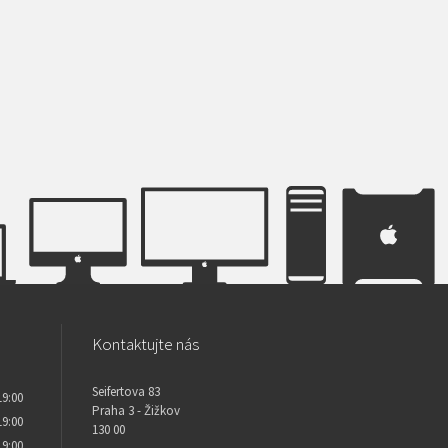
Kontaktujte nás
Seifertova 83
19:00
Praha 3 - Žižkov
19:00
130 00
19:00