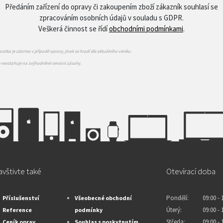
Předáním zařízení do opravy či zakoupením zboží zákazník souhlasí se
zpracováním osobních údajů v souladu s GDPR.
Veškerá činnost se řídí
obchodními podmínkami
.
stika je zdarma v případě opravy, jinak se hradí dle aktuálního ceníku.
e nevztahuje na zvýhodněné servisní zásahy.
vštivte také
Otevírací doba
Pondělí:
09:00 - 
Příslušenství
Všeobecné obchodní
Úterý:
09:00 - 
Reference
podmínky
Středa:
09:00 - 
Ceník oprav
Souhlas s poskytnutím