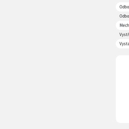
Odbor
Odbor
Mecha
Vystř
Vysta