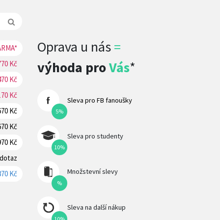
Oprava u nás
=
ARMA*
REZERVOVAT
výhoda pro
Vás
*
770 Kč
REZERVOVAT
470 Kč
REZERVOVAT
170 Kč
REZERVOVAT
Sleva pro FB fanoušky
670 Kč
REZERVOVAT
5%
670 Kč
REZERVOVAT
Sleva pro studenty
970 Kč
REZERVOVAT
10%
 dotaz
REZERVOVAT
Množstevní slevy
870 Kč
REZERVOVAT
%
Sleva na další nákup
10%