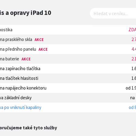
is a opravy
iPad 10
nostika
ZD
na prasklého skla
2.
AKCE
na předního panelu
4.
AKCE
na baterie
2.
AKCE
a zapínacího tlačítka
1.
a tlačítek hlasitosti
1.
na napájecího konektoru
od 1.
a základní desky
na
a po vniknutí kapaliny
od 
oručujeme také tyto služby