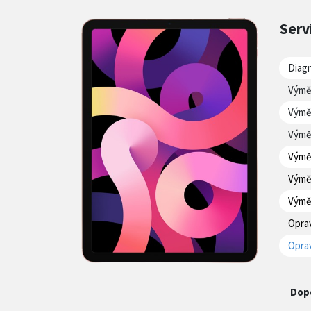
Serv
Diag
Výmě
Výmě
Výmě
Výměn
Výměn
Výmě
Oprav
Oprav
Dop