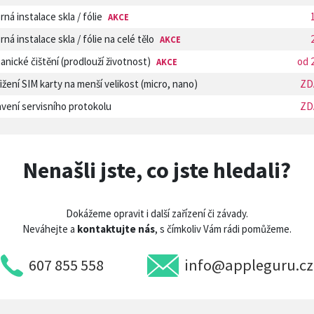
ná instalace skla / fólie
AKCE
ná instalace skla / fólie na celé tělo
AKCE
nické čištění (prodlouží životnost)
od 
AKCE
ižení SIM karty na menší velikost (micro, nano)
ZD
vení servisního protokolu
ZD
Nenašli jste, co jste hledali?
Dokážeme opravit i další zařízení či závady.
Neváhejte a
kontaktujte nás
, s čímkoliv Vám rádi pomůžeme.
607 855 558
info@appleguru.cz