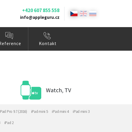
+420 607 855 558
info@appleguru.cz
Reference
Kontakt
Watch, TV
iPad Pro 9.7 (2016)
iPad mini 5
iPad mini 4
iPad mini 3
3
iPad 2