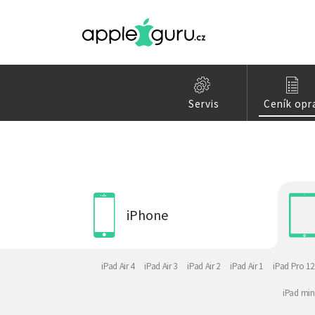
Servis
Ceník opr
iPhone
iPad Air 4
iPad Air 3
iPad Air 2
iPad Air 1
iPad Pro 12
iPad min