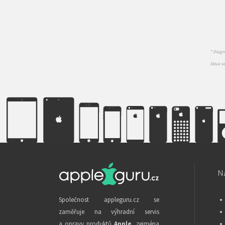
* Diagno
Sleva s
Na
Společnost appleguru.cz se
zaměřuje na výhradní servis
a opravy produktů
Apple
, zejména