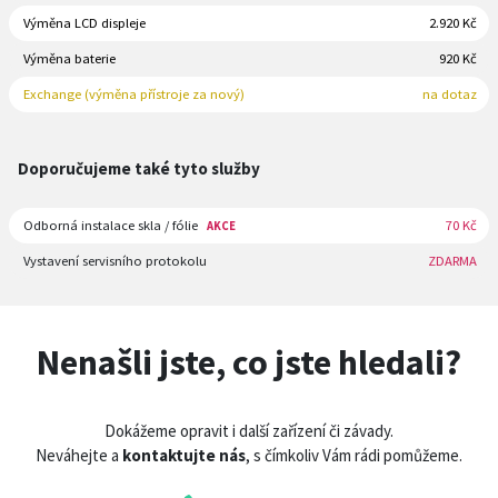
Výměna LCD displeje
2.920 Kč
Výměna baterie
920 Kč
Exchange (výměna přístroje za nový)
na dotaz
Doporučujeme také tyto služby
Odborná instalace skla / fólie
70 Kč
AKCE
Vystavení servisního protokolu
ZDARMA
Nenašli jste, co jste hledali?
Dokážeme opravit i další zařízení či závady.
Neváhejte a
kontaktujte nás
, s čímkoliv Vám rádi pomůžeme.