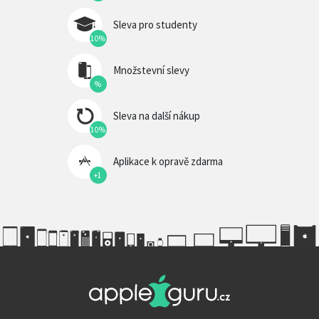
Sleva pro studenty
10%
Množstevní slevy
%
Sleva na další nákup
10%
Aplikace k opravě zdarma
+1