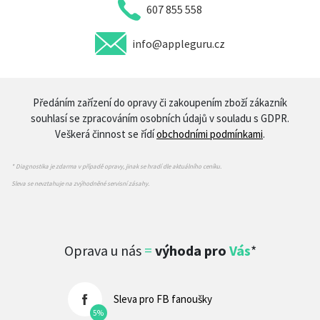
607 855 558
info@appleguru.cz
Předáním zařízení do opravy či zakoupením zboží zákazník
souhlasí se zpracováním osobních údajů v souladu s GDPR.
Veškerá činnost se řídí
obchodními podmínkami
.
* Diagnostika je zdarma v případě opravy, jinak se hradí dle aktuálního ceníku.
Sleva se nevztahuje na zvýhodněné servisní zásahy.
Oprava u nás
=
výhoda pro
Vás
*
Sleva pro FB fanoušky
5%