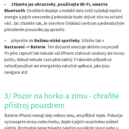
•
ztlumte jas obrazovky
,
používejte Wi-Fi, omezte
Bluetooth
. Osvětlení displeje a mobilní data totiž vyžadují nejvíce
energie a jejich omezením ji jednoduše bude zbývat více na ostatní
věci. Jas ztlumíte tak, že otevřete Ovládací centrum a jednoduchým
přetažením posuvníku jej upravíte.
•
přepněte do
Režimu nízké spotřeby
. Učiníte tak v
Nastavení -> Baterie
. Ten dočasně omezuje aktivitu na pozadí.
Po jeho zapnutí tak nebude váš iPhone stahovat soubory ani novou
poštu, dokud nebude zase plně nabitý. V takovém případě se
nehodí používat ani energeticky náročné aplikace, jako jsou
navigace atd.
3/ Pozor na horko a zimu - chraňte
přístroj pouzdrem
Baterie iPhonů nemají rády velkou zimu, ani přílišné teplo. Pokud je
vystavujete mrazu nebo horku, dojde k jejich razantnímu snížení
výdrže. Rozhodně nenechávejte telefon na pálícím slunci nebo v