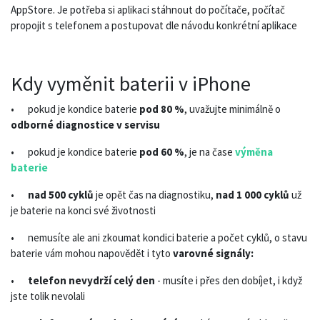
AppStore. Je potřeba si aplikaci stáhnout do počítače, počítač
propojit s telefonem a postupovat dle návodu konkrétní aplikace
Kdy vyměnit baterii v iPhone
•
pokud je kondice baterie
pod 80 %
, uvažujte minimálně o
odborné diagnostice v servisu
•
pokud je kondice baterie
pod 60 %
, je na čase
výměna
baterie
•
nad 500 cyklů
je opět čas na diagnostiku,
nad 1 000 cyklů
už
je baterie na konci své životnosti
•
nemusíte ale ani zkoumat kondici baterie a počet cyklů, o stavu
baterie vám mohou napovědět i tyto
varovné signály:
•
telefon nevydrží celý den
- musíte i přes den dobíjet, i když
jste tolik nevolali