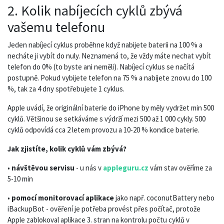
2. Kolik nabíjecích cyklů zbývá
vašemu telefonu
Jeden nabíjecí cyklus proběhne když nabijete baterii na 100 % a
necháte ji vybít do nuly. Neznamená to, že vždy máte nechat vybít
telefon do 0% (to byste ani neměli). Nabíjecí cyklus se načítá
postupně. Pokud vybijete telefon na 75 % a nabijete znovu do 100
%, tak za 4 dny spotřebujete 1 cyklus.
Apple uvádí, že originální baterie do iPhone by měly vydržet min 500
cyklů. Většinou se setkáváme s výdrží mezi 500 až 1 000 cykly. 500
cyklů odpovídá cca 2 letem provozu a 10-20 % kondice baterie.
Jak zjistíte, kolik cyklů vám zbývá?
•
návštěvou servisu
- u nás v
appleguru.cz
vám stav ověříme za
5-10 min
•
pomocí monitorovací aplikace
jako např. coconutBattery nebo
iBackupBot - ověření je potřeba provést přes počítač, protože
Apple zablokoval aplikace 3. stran na kontrolu počtu cyklů v