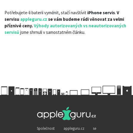
Potřebujete-li baterii vyměnit, stačí navštívit
iPhone servis
.
V
servisu
appleguru.cz
se vám budeme rádi věnovat za velmi
příznivé ceny.
Výhody autorizovaných vs neautorizovaných
servisů
jsme shrnuli v samostatném článku.
Společnost appleguru.cz se