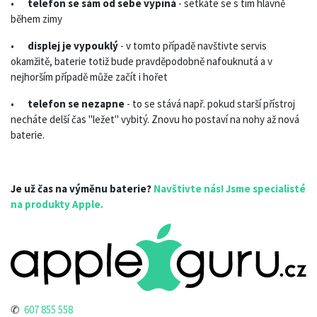
•
telefon se sám od sebe vypíná
- setkáte se s tím hlavně
během zimy
•
displej je vypouklý
- v tomto případě navštivte servis
okamžitě, baterie totiž bude pravděpodobně nafouknutá a v
nejhorším případě může začít i hořet
•
telefon se nezapne
- to se stává např. pokud starší přístroj
necháte delší čas "ležet" vybitý. Znovu ho postaví na nohy až nová
baterie.
Je už čas na výměnu baterie?
Navštivte nás! Jsme specialisté
na produkty Apple.
✆
607 855 558