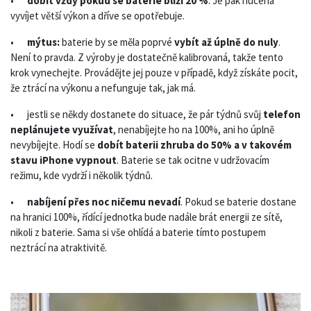
•
dobít vždy pokud se baterie blíží 20 %
. Je pak nucena
vyvíjet větší výkon a dříve se opotřebuje.
•
mýtus:
baterie by se měla poprvé
vybít až úplně do nuly
.
Není to pravda. Z výroby je dostatečně kalibrovaná, takže tento
krok vynechejte. Provádějte jej pouze v případě, když získáte pocit,
že ztrácí na výkonu a nefunguje tak, jak má.
•
jestli se někdy dostanete do situace, že pár týdnů svůj
telefon
neplánujete využívat
, nenabíjejte ho na 100%, ani ho úplně
nevybíjejte. Hodí se
dobít baterii zhruba do 50% a v takovém
stavu iPhone vypnout
. Baterie se tak ocitne v udržovacím
režimu, kde vydrží i několik týdnů.
•
nabíjení přes noc ničemu nevadí
. Pokud se baterie dostane
na hranici 100%, řídící jednotka bude nadále brát energii ze sítě,
nikoli z baterie. Sama si vše ohlídá a baterie tímto postupem
neztrácí na atraktivitě.