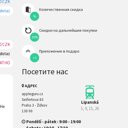
70 CZK
Резерв
Количественная скидка
 dotaz
Резерв
%
Скидки на дальнейшие покупки
10%
0 CZK
Резерв
Приложение в подаро
 dotaz
Резерв
+1
АТНО
Резерв
Посетите нас
АДРЕС
appleguru.cz
Seifertova 83
Lipanská
Praha 3 - Žižkov
 Не
5, 9, 15, 26
130 00
Pondělí - pátek : 9:00 - 19:00
Sobota : 10:30 - 17:30