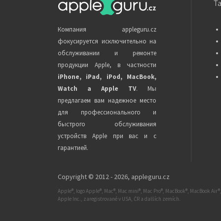
Т
Компания appleguru.cz
фокусируется исключительно на
обслуживании и ремонте
продукции Apple, в частности
iPhone, iPad, iPod, MacBook,
Watch a Apple TV
. Мы
предлагаем вам надежное место
для профессионального и
быстрого обслуживания
устройств Apple при вас и с
гарантией.
Copyright © 2012 - 2026,
appleguru.cz
Apple®, logo Apple®, Mac®, Mac mini®, Mac Pro®, MacBook®, MacBook Air®,
Apple Inc., zaregistrované v USA, ČR a dalších zemích.