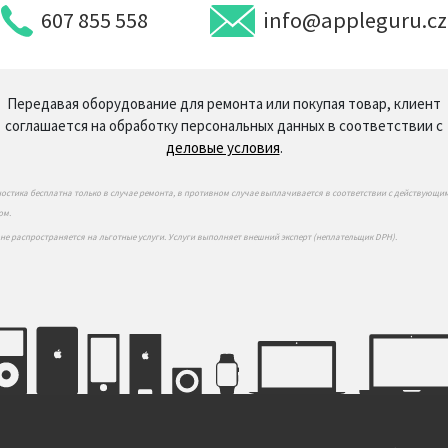
607 855 558
info@appleguru.cz
Передавая оборудование для ремонта или покупая товар, клиент
соглашается на обработку персональных данных в соответствии с
деловые условия
.
ностика бесплатна только в случае ремонта, в противном случае выплачивается в соответствии с действующи
ом.
 не распространяется на льготные услуги. Услуги выполняет внешний эксперт (неплательщик DPH).