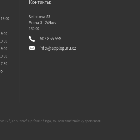
Контакты:
Seifertova 83
 19:00
Praha 3 - Žižkov
130 00
19:00
607 855 558
19:00
info@appleguru.cz
19:00
19:00
17:30
то
Apple TV®, App Store® a příslušná loga jsou ochranné známky společnosti