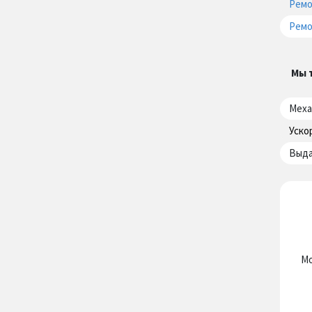
Ремо
Ремо
Мы 
Меха
Уско
Выда
Мо