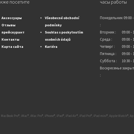
акже посетите
часы работы
Понедельник
09:00 -
Аксессуары
Všeobecné obchodní
:
Отзывы
podmínky
Вторник :
09:00 - 
прейскурант
Souhlas s poskytnutím
Среда :
09:00 - 
Контакты
osobních údajů
Четверг :
09:00 - 
Карта сайта
Kariéra
Пятница :
09:00 - 
Суббота :
10:30 - 
Воскресенье
закры
:
 MacBook Pro®, iMac®, iMac Pro®, iPhone®, iPad®, iPad Air®, iPad Pro®, iPad mini®, Apple Watch®, 