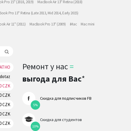
k Pro 15" (2018, 2019)
MacBook Air 13'' Retina (2018)
ook Pro 13'' Retina (Late 2013, Mid 2014, Early 2015)
ok Air 11'' (2011)
MacBook Pro 13'' (2009)
iMac
Mac mini
Ремонт у нас
=
АТНО
Резерв
выгода для Вас
*
 dotaz
Резерв
70 CZK
Резерв
70 CZK
Резерв
Скидка для подписчиков FB
70 CZK
Резерв
5%
70 CZK
Резерв
Скидка для студентов
0 CZK
Резерв
10%