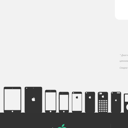
* Диаг
ценник
Скидка