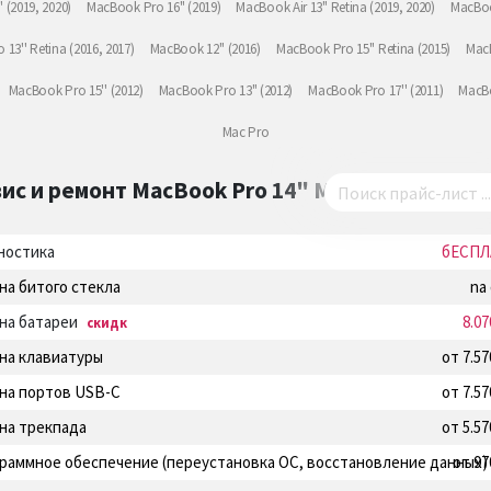
(2019, 2020)
MacBook Pro 16" (2019)
MacBook Air 13" Retina (2019, 2020)
MacBoo
13'' Retina (2016, 2017)
MacBook 12'' (2016)
MacBook Pro 15'' Retina (2015)
MacB
MacBook Pro 15'' (2012)
MacBook Pro 13" (2012)
MacBook Pro 17'' (2011)
MacBo
Mac Pro
ис и ремонт
MacBook Pro 14" M3 …
ностика
бЕСПЛ
на битого стекла
na
на батареи
8.0
скидк
на клавиатуры
от 7.5
на портов USB-C
от 7.5
на трекпада
от 5.5
раммное обеспечение (переустановка ОС, восстановление данных)
от 97