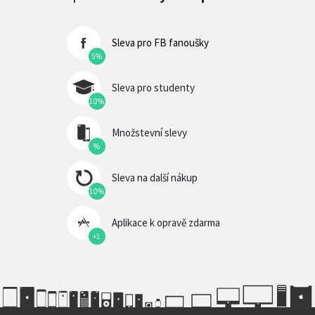
Sleva pro FB fanoušky
5%
Sleva pro studenty
10%
Množstevní slevy
%
Sleva na další nákup
10%
Aplikace k opravě zdarma
+1