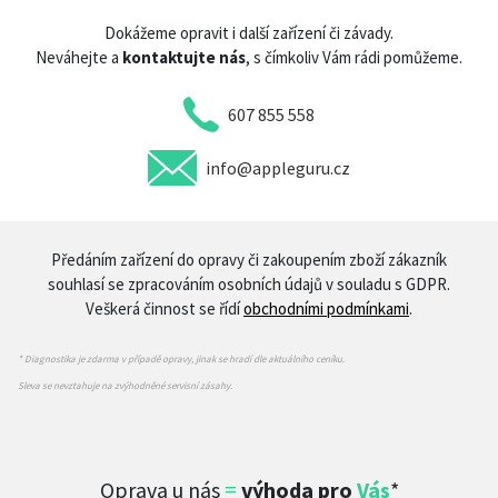
Dokážeme opravit i další zařízení či závady.
Neváhejte a
kontaktujte nás
, s čímkoliv Vám rádi pomůžeme.
607 855 558
info@appleguru.cz
Předáním zařízení do opravy či zakoupením zboží zákazník
souhlasí se zpracováním osobních údajů v souladu s GDPR.
Veškerá činnost se řídí
obchodními podmínkami
.
* Diagnostika je zdarma v případě opravy, jinak se hradí dle aktuálního ceníku.
Sleva se nevztahuje na zvýhodněné servisní zásahy.
Oprava u nás
=
výhoda pro
Vás
*