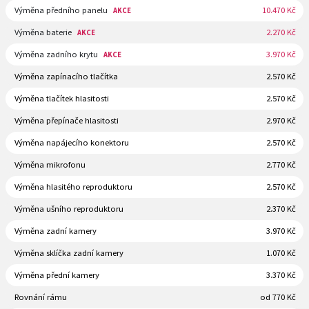
Výměna předního panelu
10.470 Kč
AKCE
Výměna baterie
2.270 Kč
AKCE
Výměna zadního krytu
3.970 Kč
AKCE
Výměna zapínacího tlačítka
2.570 Kč
Výměna tlačítek hlasitosti
2.570 Kč
Výměna přepínače hlasitosti
2.970 Kč
Výměna napájecího konektoru
2.570 Kč
Výměna mikrofonu
2.770 Kč
Výměna hlasitého reproduktoru
2.570 Kč
Výměna ušního reproduktoru
2.370 Kč
Výměna zadní kamery
3.970 Kč
Výměna sklíčka zadní kamery
1.070 Kč
Výměna přední kamery
3.370 Kč
Rovnání rámu
od 770 Kč