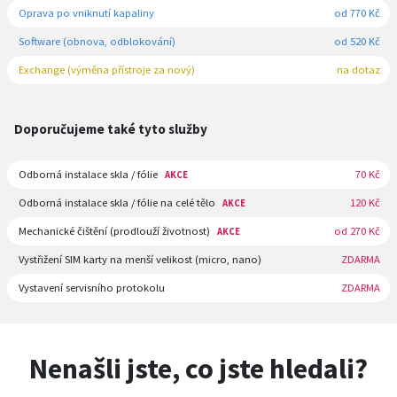
Oprava po vniknutí kapaliny
od 770 Kč
Software (obnova, odblokování)
od 520 Kč
Exchange (výměna přístroje za nový)
na dotaz
Doporučujeme také tyto služby
Odborná instalace skla / fólie
70 Kč
AKCE
Odborná instalace skla / fólie na celé tělo
120 Kč
AKCE
Mechanické čištění (prodlouží životnost)
od 270 Kč
AKCE
Vystřižení SIM karty na menší velikost (micro, nano)
ZDARMA
Vystavení servisního protokolu
ZDARMA
Nenašli jste, co jste hledali?